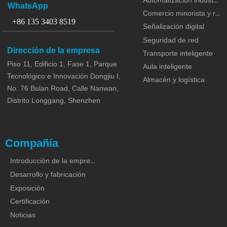
Automatización industrial
> MOQ: 20 pcs
〉 Cantidad mínima de pe
WhatsApp
Comercio minorista y restaurante
> Entregar a: Rusia
〉 Plazo de entrega: 3 dí
+86 135 3403 8519
Señalización digital
> Plazo de ejecución: 3 días laborables
〉 Tiempo de envío: 7 día
Seguridad de red
> Tiempo de envío: 7 días laborables
Dirección de la empresa
Transporte inteligente
Piso 11, Edificio 1, Fase 1, Parque
Aula inteligente
Tecnológico e Innovación Dongjiu I,
Almacén y logística
No. 76 Bulan Road, Calle Nanwan,
Distrito Longgang, Shenzhen
Compañía
Introducción de la empresa
Desarrollo y fabricación
Exposición
Certificación
Noticias