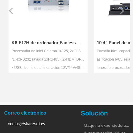
넳
넲
K6-F17H de ordenador Fanless
10.4 ''Panel de com
rugoso
Procesador de Intel Celeron J4125, 2xGLA
Pantalla táctil capacitiva
N, 4xRS232 (ayuda 2xRS485), 2xHDMI DP, 6
asificación IP65, relación
x USB, fuente de alimentación 12V/24V/48
iones de procesadores A
V, GPIO, audio, opción del módulo de WiFi/4
3,i5,i7, fuente de aliment
G, TPM 2,0, diseño industrial del grado par
aje de 12 a 64 V, 1/2 puer
a el uso 7/24, carril del dinar de la ayuda, int
4 x puerto COM (RS232 / 
egrado, stand, instalación de montaje.
o USB, VESA / Soporte / I
a, brillo 500~1000.
Solución
Correo electrónico
> Precio: US
ventas@sharevdi.es
Máquina expendedora y KIOSCO
> Muestra: disponible (1-10 pcs)
〉 Muestra: disponible (1