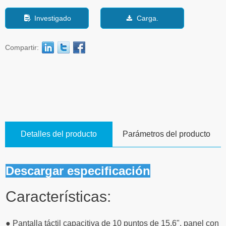
Investigado
Carga.
넖
끂
Compartir:
Detalles del producto
Parámetros del producto
Descargar especificación
Características:
● Pantalla táctil capacitiva de 10 puntos de 15,6", panel con