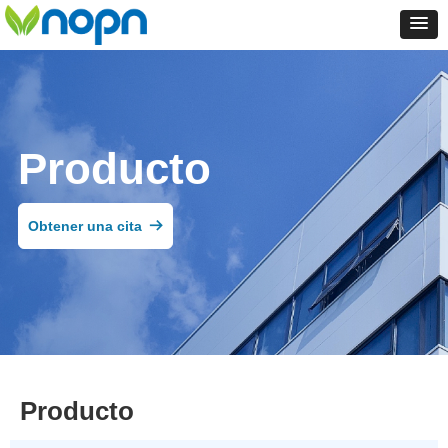
Producto
Obtener una cita
뀠
Producto