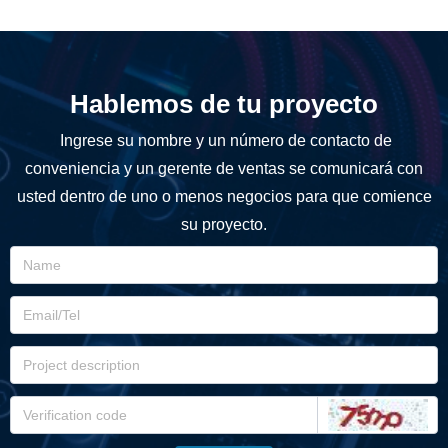
o: 20 unidades
〉 Plazo de entrega: 3 días la
borables
〉 Tiempo de envío: 7 días lab
Hablemos de tu proyecto
orables
Ingrese su nombre y un número de contacto de
conveniencia y un gerente de ventas se comunicará con
usted dentro de uno o menos negocios para que comience
su proyecto.