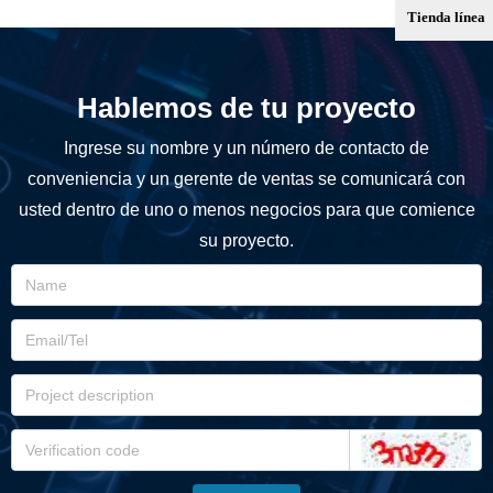
Tienda línea
〉 Muestra: disponible (1-10 pi
ezas)
〉 Cantidad mínima de pedid
o: 20 unidades
Hablemos de tu proyecto
〉 Plazo de entrega: 3 días la
borables
Ingrese su nombre y un número de contacto de
〉 Tiempo de envío: 7 días lab
orables
conveniencia y un gerente de ventas se comunicará con
usted dentro de uno o menos negocios para que comience
su proyecto.