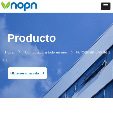
Producto
PC todo en uno de 2
Hogar
Computadora todo en uno
ꄲ
ꄲ
3,8''
Obtener una cita
뀠