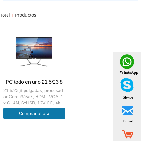
Total
1
Productos
WhatsApp
PC todo en uno 21.5/23.8
21,5/23,8 pulgadas, procesad
or Core i3/i5/i7, HDMI+VGA, 1
Skype
x GLAN, 6xUSB, 12V CC, altav
oz opcional, módulo WIFI/BT i
Comprar ahora
ncorporado, compatible con W
Email
indows 7/10/11 y Linux
〉 Precio:Solicitar descuento p
or cantidad